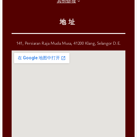
其他链接
地址
141, Persiaran Raja Muda Musa, 41200 Klang, Selangor D.E.