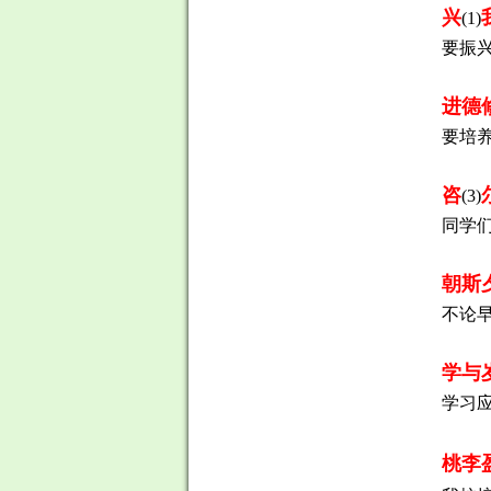
兴
(1)
要振
进德
要培
咨
(3)
同学
朝斯
不论
学与
学习
桃李