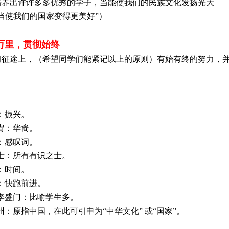
培养出许许多多优秀的学子，当能使我们的民族文化发扬光大
“当使我们的国家变得更美好”）
万里，贯彻始终
习征途上，（希望同学们能紧记以上的原则）有始有终的努力，
：
 兴：振兴。
 华冑：华裔。
 咨：感叹词。
 多士：所有有识之士。
 岁：时间。
 驰：快跑前进。
 桃李盛门：比喻学生多。
 神州：原指中国，在此可引申为“中华文化” 或“国家”。