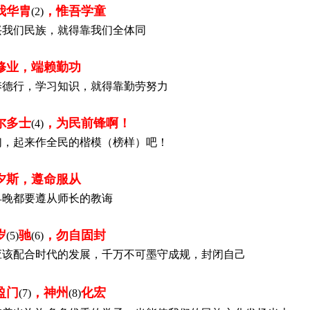
我华胄
，惟吾学童
(2)
兴我们民族，就得靠我们全体同
修业，端赖勤功
养德行，学习知识，就得靠勤劳努力
尔多士
，为民前锋啊！
(4)
们，起来作全民的楷模（榜样）吧！
夕斯，遵命服从
早晚都要遵从师长的教诲
岁
驰
，勿自固封
(5)
(6)
应该配合时代的发展，千万不可墨守成规，封闭自己
盈门
，神州
化宏
(7)
(8)