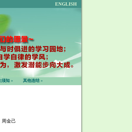
ENGLISH
生须知
»
其他连结
»
：周金己