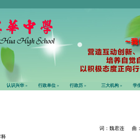
认识兴华
»
行政单位
»
行政历
»
三大机构
»
学
词：魏君连 曲
解释